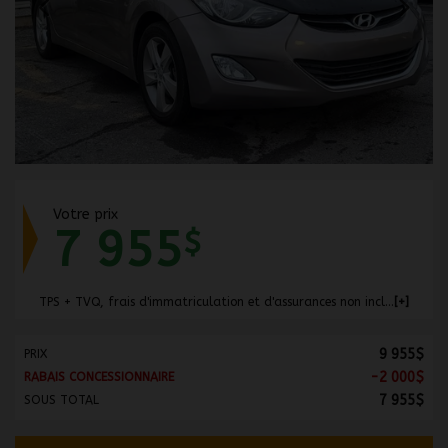
Votre prix
7 955
$
TPS + TVQ, frais d'immatriculation et d'assurances non inclus.
9 955
$
PRIX
-
2 000
$
RABAIS CONCESSIONNAIRE
7 955
$
SOUS TOTAL