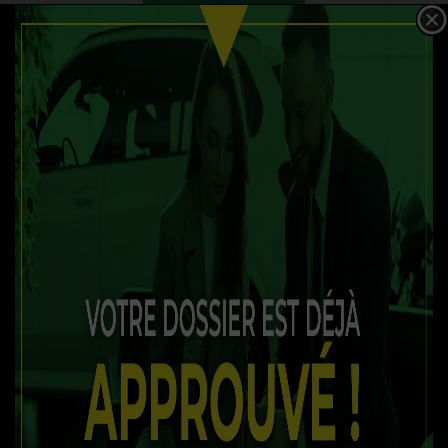
OBTENEZ LE RAPPORT
SPÉCIFICATIONS
ANNÉE :
2013
ODOMÈTRE:
119 435 km
TRANSMISSION :
Manuelle
MOTRICITÉ :
Traction avant
MOTEUR :
4 Cylindres
MOTEUR (L) :
1.8
CARBURANT :
Essence
COULEUR EXTÉRIEUR :
Bronze
PORTES :
4