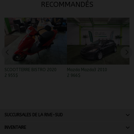
RECOMMANDÉS
SCOOTTERRE BISTRO 2020
Mazda Mazda3 2010
To
2 955
$
2 966
$
3 
SUCCURSALES DE LA RIVE-SUD
INVENTAIRE