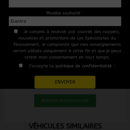
https://creditonline.dealertrack.ca/Web/Default.aspx?
Token=c60d149a-6396-40ee-90fe-8f3b3c86acee&Lang=fr
Modèle souhaité
*
OPTIONS
Je consens à recevoir par courriel des rappels,
nouvelles et promotions de Les Spécialistes du
GARANTIE
Financement. Je comprends que mes renseignements
seront utilisés uniquement à cette fin et que je peux
retirer mon consentement en tout temps.
Ce véhicule vous intéresse? N’en
J’accepte la
politique de confidentialité
*
.
restez pas là!
Laissez-vous tenter en planifiant un essai routier.
RÉSERVEZ UN ESSAI ROUTIER
VÉHICULES SIMILAIRES