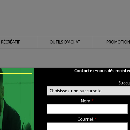
RÉCRÉATIF
OUTILS D’ACHAT
PROMOTION
Contactez-nous dès mainten
Succu
Nom
*
Courriel
*
ntacter dans les plus brefs délais!