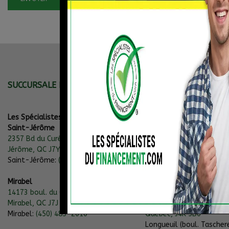
SUCCURSALE DE LA RIVE-NORD
SUCCURSALES DE LA 
Les Spécialistes du Financement
Les Spécialistes du Fin
Saint-Jérôme
Longueuil (boul. Marie-Vi
2357 Bd du Curé-Labelle, Saint-
1110 boul. Marie-Victori
Jérôme, QC J7Y 5R1
Longueuil, Québec, J4G 
Saint-Jérôme:
(450) 485-2010
Longueuil (boul. Marie-Vi
(514) 770-7780
Mirabel
14173 boul. du Curé-Labelle,
Longueuil (boul. Tascher
Mirabel, QC J7J 1M3
850 boul. Taschereau, Lo
Mirabel:
(450) 485-2010
Québec, J4K 5B6
Longueuil (boul. Tascher