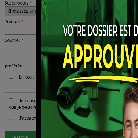
Succursales
*
Prénom
*
Courriel
*
préférée
En tout temps
Rapidement
En 
Je consens à recevoir par courriel des rappels, nouvelle
que je peux retirer mon consentement en tout temps.
J’accepte la
politique de confidentialité
*
.