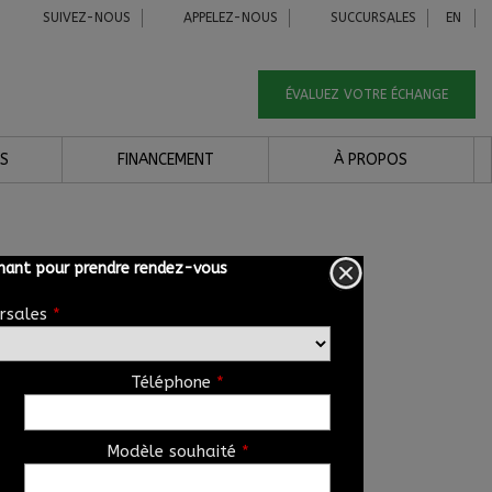
SUIVEZ-NOUS
APPELEZ-NOUS
SUCCURSALES
EN
ÉVALUEZ VOTRE ÉCHANGE
S
FINANCEMENT
À PROPOS
ant pour prendre rendez-vous
rsales
*
Téléphone
*
Modèle souhaité
*