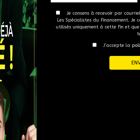
Je consens à recevoir par courri
Les Spécialistes du Financement. Je
Nom
*
utilisés uniquement à cette fin et qu
t
Téléphone
*
J’accepte la
pol
matinée
En après-midi
En soirée
s et promotions de Les Spécialistes du Financement. Je comprends q