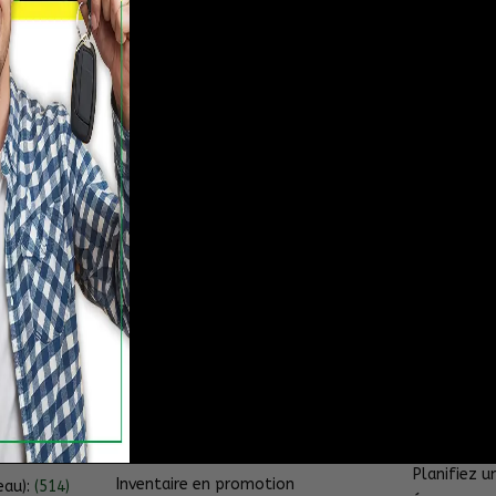
RIVE-SUD
INVENTAIRE
LIENS RA
ancement
Inventaire complet
Promotion
ctorin)
Véhicules vedettes
Véhicules 
n,
Récréatif
Demande d
2H9
Inventaire certifié
2e et 3e ch
ctorin):
Inventaire en liquidation
Inventaire moins de 15 000 $
OUTILS D
eau)
Inventaire moins de 10 000 $
ngueuil,
Inventaire moins de 5 000 $
Planifiez u
Inventaire en promotion
eau):
(514)