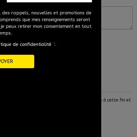
Commentaire(s) et/ou question(s)
el des rappels, nouvelles et promotions de
 comprends que mes renseignements seront
e je peux retirer mon consentement en tout
emps.
itique de confidentialité
*
.
ue mes renseignements seront utilisés uniquement à cette fin et