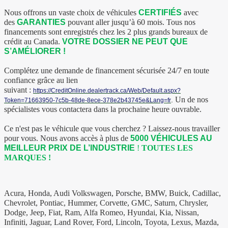
Nous offrons un vaste choix de véhicules
CERTIFIÉS
avec
des
GARANTIES
pouvant aller jusqu’à 60 mois. Tous nos
financements sont enregistrés chez les 2 plus grands bureaux de
crédit au Canada.
VOTRE DOSSIER NE PEUT QUE
S’AMÉLIORER !
Complétez une demande de financement sécurisée 24/7 en toute
confiance grâce au lien
suivant :
https://CreditOnline.dealertrack.ca/Web/Default.aspx?
Un de nos
.
Token=71663950-7c5b-48de-8ece-378e2b43745e&Lang=fr
spécialistes vous contactera dans la prochaine heure ouvrable.
Ce n'est pas le véhicule que vous cherchez ? Laissez-nous travailler
pour vous. Nous avons accès à plus de
5000 VÉHICULES AU
MEILLEUR PRIX DE L’INDUSTRIE
!
TOUTES LES
MARQUES !
Acura, Honda, Audi Volkswagen, Porsche, BMW, Buick, Cadillac,
Chevrolet, Pontiac, Hummer, Corvette, GMC, Saturn, Chrysler,
Dodge, Jeep, Fiat, Ram, Alfa Romeo, Hyundai, Kia, Nissan,
Infiniti, Jaguar, Land Rover, Ford, Lincoln, Toyota, Lexus, Mazda,