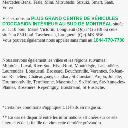
Mercedes-Benz, Tesla, Mini, Mitsubishi, Suzuki, Smart, Saab,
Volvo
Visitez-nous au
PLUS GRAND CENTRE DE VÉHICULES
D’OCCASION INTÉRIEUR AU SUD DE MONTRÉAL
située
au 1110 boul. Marie-Victorin, Longueuil (Qc) J4G 2H9 ou celle
situé au 850 boul. Taschereau, Longueuil (Qc) J4K 5B6.
Vous pouvez également nous appeler sans frais au
1844-770-7780
Nous servons également les villes et les régions suivantes :
Montréal, Laval, Rive-Sud, Rive-Nord, Montérégie, Lanaudière,
Laurentides, Longueuil, Brossard, Boucherville, Varennes, St-Jean-
sur-Richelieu, Châteauguay, Candiac, St-Constant, Anjou, Joliette,
Drummondville, Terrebonne, Mascouche, St-Jérôme, Ste-Anne-des-
Plaines, Rosemère, Repentigny, Boisbriand, St-Eustache.
*Certaines conditions s'appliquent. Détails en magasin.
** En cas de disparité entre les informations affichées sur ce site
internet et de la feuille de vitre cette dernière prévaudra.