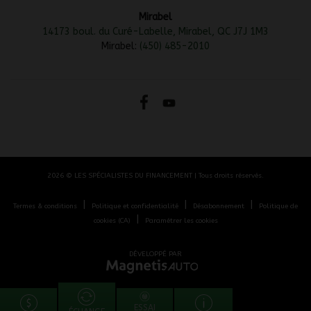
Mirabel
14173 boul. du Curé-Labelle, Mirabel, QC J7J 1M3
Mirabel:
(450) 485-2010
2026 © LES SPÉCIALISTES DU FINANCEMENT
| Tous droits réservés.
|
|
|
Termes & conditions
Politique et confidentialité
Désabonnement
Politique de
|
cookies (CA)
Paramétrer les cookies
DÉVELOPPÉ PAR
ESSAI