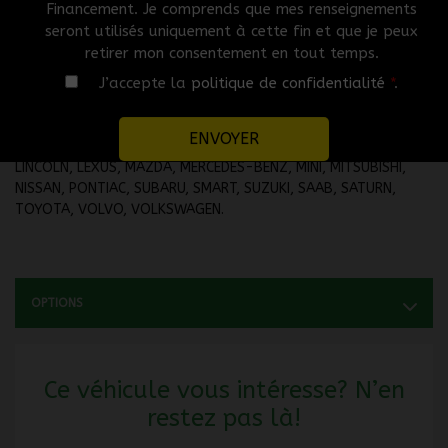
Financement. Je comprends que mes renseignements
KILOMÈTRES DISPONIBLE SUR DEMANDE.
seront utilisés uniquement à cette fin et que je peux
retirer mon consentement en tout temps.
Aucune demande de crédit n'est refusée. Profitez de votre 2e,
J’accepte la
politique de confidentialité
*
.
3e, 4e chance au crédit ou notre financement maison avec des
marques telles que ACURA, AUDI, BMW, BUICK, CADILLAC,
CHRYSLER, CHEVROLET, DODGE, FIAT, FORD, GMC, HONDA,
HYUNDAI, HUMMER, INFINITI, JEEP, JAGUAR, KIA, LAND ROVER,
LINCOLN, LEXUS, MAZDA, MERCEDES-BENZ, MINI, MITSUBISHI,
NISSAN, PONTIAC, SUBARU, SMART, SUZUKI, SAAB, SATURN,
TOYOTA, VOLVO, VOLKSWAGEN.
OPTIONS
Ce véhicule vous intéresse? N’en
restez pas là!