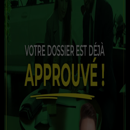
CARBURANT :
Essence
COULEUR EXTÉRIEUR :
Blanc (QAB)
PORTES :
4
COULEUR INTÉRIEUR:
Noir
PASSAGERS :
5
NUMÉRO DE STOCK :
25-173
NIV :
JN1BJ1CR5KW316566
Vous recherchez une solution efficace pour améliorer votre
situation de crédit ? Nous sommes là pour vous aider avec les
meilleurs programmes de financement disponibles sur le
marché, adaptés à votre situation.
✅ FINANCEMENT
APPROUVÉ À 100
%
OU RECEVEZ
500$
COMPTANT
!!