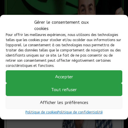
Découvrez notre vaste sélection de véhicules
CERTIFIÉS
,
accompagnés de
GARANTIES
pouvant aller jusqu'à 60 mois.
Que vous ayez besoin d'une 2e, 3e, ou 4e chance au crédit,
Gérer le consentement aux
aucune demande n'est refusée. Tous nos financements sont
cookies
enregistrés auprès des deux plus grands bureaux de crédit au
Pour offrir les meilleures expériences, nous utilisons des technologies
Canada, vous permettant d'améliorer de façon constante de
telles que les cookies pour stocker et/ou accéder aux informations sur
l'appareil. Le consentement à ces technologies nous permettra de
votre dossier.
traiter des données telles que le comportement de navigation ou des
identifiants uniques sur ce site. Le fait de ne pas consentir ou de
🚗 Pour commencer votre parcours vers un meilleur crédit,
retirer son consentement peut affecter négativement certaines
complétez une demande de financement sécurisée 24/7 en
caractéristiques et fonctions.
toute confiance. L'un de nos spécialistes vous contactera
dans la prochaine heure ouvrable.
Accepter
🔍 Ce n'est pas le véhicule que vous cherchez ? Laissez-nous
Tout refuser
travailler pour vous ! Nous avons accès à plus de 5000
VÉHICULES AU MEILLEUR PRIX DE L'INDUSTRIE !
Afficher les préférences
📍 Venez nous rendre visite dans notre succursales :
Politique de cookies
Politique de confidentialité
Longueuil, au 1110 boul. Marie-Victorin, Longueuil (Qc) J4G