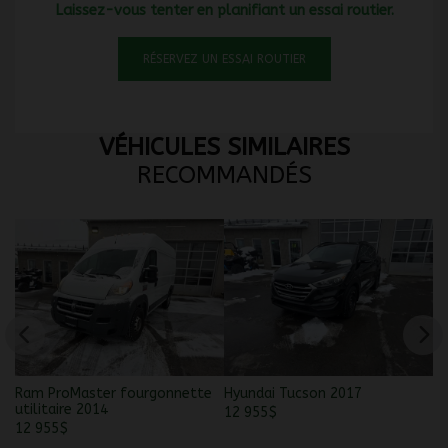
Laissez-vous tenter en planifiant un essai routier.
RÉSERVEZ UN ESSAI ROUTIER
VÉHICULES SIMILAIRES
RECOMMANDÉS
Ram ProMaster fourgonnette
Hyundai Tucson 2017
Fo
utilitaire 2014
12 955
$
12
12 955
$