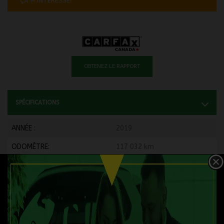
ÇA M'INTÉRESSE!
OBTENEZ LE RAPPORT
SPÉCIFICATIONS
ANNÉE :
2019
ODOMÈTRE:
117 032 km
TRANSMISSION :
CVT
MOTRICITÉ :
Traction intégrale
MOTEUR :
4 Cylindres
MOTEUR (L) :
2.0