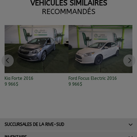
VÉHICULES SIMILAIRES
RECOMMANDÉS
Kia Forte 2016
Ford Focus Electric 2016
Ni
9 966
$
9 966
$
9 
SUCCURSALES DE LA RIVE-SUD