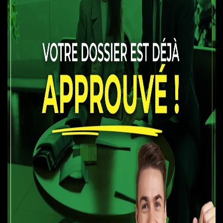
COULEUR INTÉRIEUR:
Noir
PASSAGERS :
5
NUMÉRO DE STOCK :
5250-06
NIV :
JM1DKDB79H0145580
Vous recherchez une solution efficace pour améliorer votre
situation de crédit ? Nous sommes là pour vous aider avec les
meilleurs programmes de financement disponibles sur le
marché, adaptés à votre situation.
✅ FINANCEMENT
APPROUVÉ À 100
%
OU RECEVEZ
500$
COMPTANT
!!
Découvrez notre vaste sélection de véhicules
CERTIFIÉS
,
accompagnés de
GARANTIES
pouvant aller jusqu'à 60 mois.
Que vous ayez besoin d'une 2e, 3e, ou 4e chance au crédit,
aucune demande n'est refusée. Tous nos financements sont
enregistrés auprès des deux plus grands bureaux de crédit au