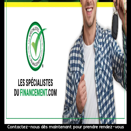
Canada, vous permettant d'améliorer de façon constante de
votre dossier.
🚗 Pour commencer votre parcours vers un meilleur crédit,
complétez une demande de financement sécurisée 24/7 en
toute confiance. L'un de nos spécialistes vous contactera
dans la prochaine heure ouvrable.
🔍 Ce n'est pas le véhicule que vous cherchez ? Laissez-nous
travailler pour vous ! Nous avons accès à plus de 5000
VÉHICULES AU MEILLEUR PRIX DE L'INDUSTRIE !
📍 Venez nous rendre visite dans notre succursales :
Longueuil, au 1110 boul. Marie-Victorin, Longueuil (Qc) J4G
2H9
Longueuil, au 850 boul. Taschereau, Longueuil (Qc) J4K 5B6
📞 Appelez-nous sans frais au
1-844-770-7780
🌐 Remplissez votre demande de crédit en ligne et soyez
directement pré-approuvé en cliquant sur le lien ci-dessous :
MON APPROBATION COMMENCE ICI.
Contactez-nous dès maintenant pour prendre rendez-vous