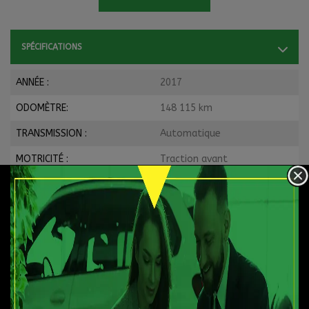
SPÉCIFICATIONS
ANNÉE :
2017
ODOMÈTRE:
148 115 km
TRANSMISSION :
Automatique
MOTRICITÉ :
Traction avant
MOTEUR :
4 Cylindres
MOTEUR (L) :
2.0
CARBURANT :
Essence
COULEUR EXTÉRIEUR :
Gris (34K)
PORTES :
4