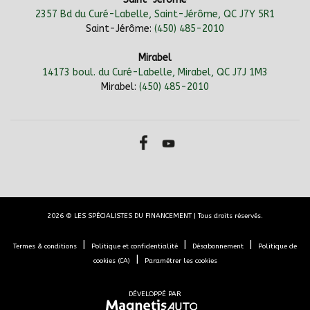
2357 Bd du Curé-Labelle, Saint-Jérôme, QC J7Y 5R1
Saint-Jérôme:
(450) 485-2010
Mirabel
14173 boul. du Curé-Labelle, Mirabel, QC J7J 1M3
Mirabel:
(450) 485-2010
2026 © LES SPÉCIALISTES DU FINANCEMENT
| Tous droits réservés.
|
|
|
Termes & conditions
Politique et confidentialité
Désabonnement
Politique de
|
cookies (CA)
Paramétrer les cookies
DÉVELOPPÉ PAR