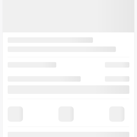
Prix
29 966
$
Rabais
10 000
$
Votre prix
19 966
$
Prix
29 966
$
Rabais
10 000
$
Votre prix
19 966
$
Financement
à partir de
6,99%
/ 84 mois
70
$
+TX/ SEMAINE