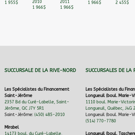
2010
2011
1 955
$
1 966
$
2 455
$
1 966
$
1 966
$
SUCCURSALE DE LA RIVE-NORD
SUCCURSALES DE LA 
Les Spécialistes du Financement
Les Spécialistes du Fin
Saint-Jérôme
Longueuil (boul. Marie-Vi
2357 Bd du Curé-Labelle, Saint-
1110 boul. Marie-Victori
Jérôme, QC J7Y 5R1
Longueuil, Québec, J4G 
Saint-Jérôme:
(450) 485-2010
Longueuil (boul. Marie-Vi
(514) 770-7780
Mirabel
14173 boul. du Curé-Labelle,
Longueuil (boul. Tascher