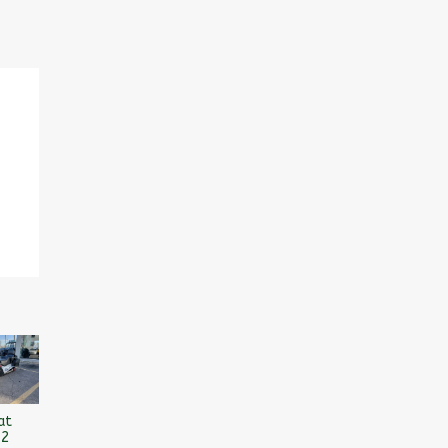
at
12