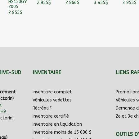
HS150GY
2 955
$
2 966
$
3 455
$
3 955
$
2005
2 955
$
RIVE-SUD
INVENTAIRE
LIENS RA
ancement
Inventaire complet
Promotion
ctorin)
Véhicules vedettes
Véhicules 
n,
Récréatif
Demande d
2H9
Inventaire certifié
2e et 3e ch
ctorin):
Inventaire en liquidation
Inventaire moins de 15 000 $
OUTILS D
eau)