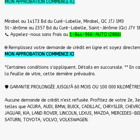
MON APPROBATION COMMENCE ICI.
Mirabel au 14173 Bd du Curé-Labelle, Mirabel, QC J7J 1M3
St-Jérôme au 2357 Bd du Curé-Labelle, Saint-Jérôme (Qc) J7Y 5
📞 Appelez-nous sans frais au
1-844-966-AUTO (2886)
🌐 Remplissez votre demande de crédit en ligne et soyez directem
MON APPROBATION COMMENCE ICI
*Certaines conditions s'appliquent. Détails en succursale. ** En c
la feuille de vitre, cette dernière prévaudra.
🛡️ GARANTIE PROLONGÉE JUSQU'À 60 MOIS OU 100 000 KILOMÈTRE
Aucune demande de crédit n'est refusée. Profitez de votre 2e, 
telles que ACURA, AUDI, BMW, BUICK, CADILLAC, CHRYSLER, CHEVRO
JAGUAR, KIA, LAND ROVER, LINCOLN, LEXUS, MAZDA, MERCEDES-BENZ
SATURN, TOYOTA, VOLVO, VOLKSWAGEN.