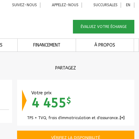
SUIVEZ-NOUS
APPELEZ-NOUS
SUCCURSALES
EN
ÉVALUEZ VOTRE ÉCHANGE
S
FINANCEMENT
À PROPOS
PARTAGEZ
Votre prix
4 455
$
TPS + TVQ, frais d'immatriculation et d'assurances non inclus.
VÉRIFIEZ LA DISPONIBILITÉ