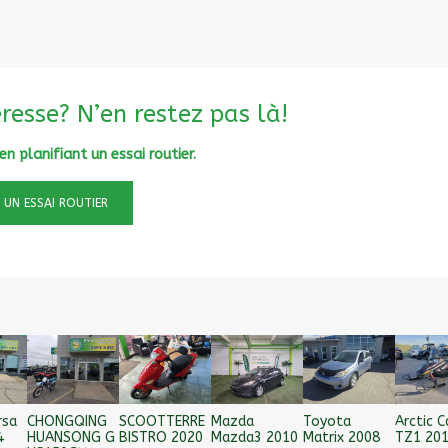
resse? N’en restez pas là!
n planifiant un essai routier.
 UN ESSAI ROUTIER
rsa
CHONGQING
SCOOTTERRE
Mazda
Toyota
Arctic C
4
HUANSONG G
BISTRO 2020
Mazda3 2010
Matrix 2008
TZ1 20