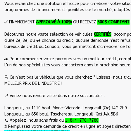
Vous recherchez une solution efficace pour améliorer votre situ
programmes de financement disponibles sur le marché, adaptés à
✅ FINANCEMENT
APPROUVÉ À 100
%
OU RECEVEZ
500$ COMPTANT
Découvrez notre vaste sélection de véhicules
CERTIFIÉS
, accomp
d'une 2e, 3e, ou 4e chance au crédit, aucune demande n'est refu
bureaux de crédit au Canada, vous permettant d'améliorer de fa
🚗 Pour commencer votre parcours vers un meilleur crédit, com
L'un de nos spécialistes vous contactera dans la prochaine heure
🔍 Ce n'est pas le véhicule que vous cherchez ? Laissez-nous tra
MEILLEUR PRIX DE L'INDUSTRIE !
📍 Venez nous rendre visite dans notre succursales :
Longueuil, au 1110 boul. Marie-Victorin, Longueuil (Qc) J4G 2H9
Longueuil, au 850 boul. Taschereau, Longueuil (Qc) J4K 5B6
📞 Appelez-nous sans frais au
1-844-770-7780
🌐 Remplissez votre demande de crédit en ligne et soyez directem