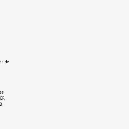
et de
es
EP,
B,