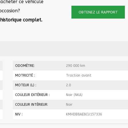
 acheter ce véhicule
occasion?
OBTENEZ LE RAPPORT
historique complet.
ODOMÈTRE:
290 000 km
MOTRICITÉ :
Traction avant
MOTEUR (L) :
2.0
COULEUR EXTÉRIEUR :
Noir (NKA)
COULEUR INTÉRIEUR:
Noir
NIV :
KMHDB8AE8CU157336