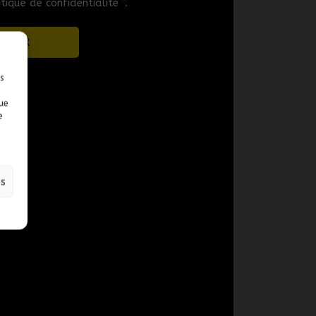
itique de confidentialité
*
.
s
ue
e
es