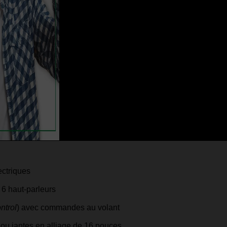
u à disque à l'arrière selon le groupe d'options
e sur GT, optionnels sur certaines versions SE)
ucteur et le passager avant
cPherson à l'avant, multibras à l'arrière)
ectriques
6 haut-parleurs
ntrol
) avec commandes au volant
 ou jantes en alliage de 16 pouces