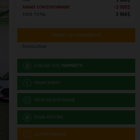
5 966
$
PRIX
-
2 000
$
RABAIS CONCESSIONNAIRE
3 966
$
SOUS TOTAL
VÉRIFIEZ LA DISPONIBILITÉ
Mentions légales
ÉVALUEZ VOS
PAIEMENTS
FINANCEMENT
VÉHICULE D'ÉCHANGE
ESSAI ROUTIER
ÇA M'INTÉRESSE!