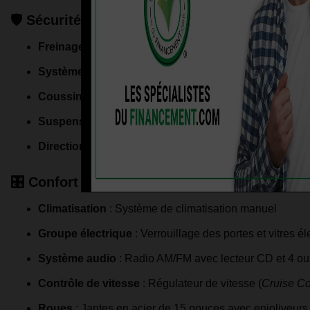
🛡️ Sécurité et châssis
Freinage
: Freins à disque à l'avant, freins à tambour o
Système antiblocage
: Freins ABS disponibles (de séri
Coussins gonflables
: Coussins frontaux pour le cond
Suspension
: Suspension indépendante aux 4 roues (Ma
Direction
: Direction assistée à pignon et crémaillère
🎛️ Confort et commodités de série
Climatisation
: Système de climatisation manuel
Groupe électrique
: Verrouillage des portes et vitres él
Système audio
: Radio AM/FM avec lecteur CD et 4 ou 
Contrôle de vitesse
: Régulateur de vitesse (
Cruise Co
Roues
: Jantes en acier de 15 pouces avec enjoliveurs