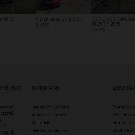
on 2012
Nissan Versa Note 2014
CHONGQING HUANSO
HS150GY 2005
2 455
$
2 955
$
RIVE-SUD
INVENTAIRE
LIENS RA
ancement
Inventaire complet
Promotion
ctorin)
Véhicules vedettes
Véhicules 
n,
Récréatif
Demande d
2H9
Inventaire certifié
2e et 3e ch
ctorin):