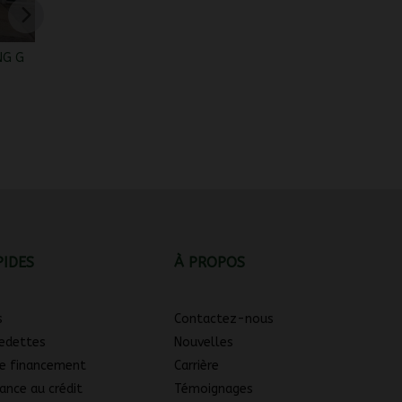
NG G
SCOOTTERRE BISTRO 2020
Mazda Mazda3 2010
Toyot
2 955
$
2 966
$
3 455
PIDES
À PROPOS
s
Contactez-nous
vedettes
Nouvelles
e financement
Carrière
ance au crédit
Témoignages