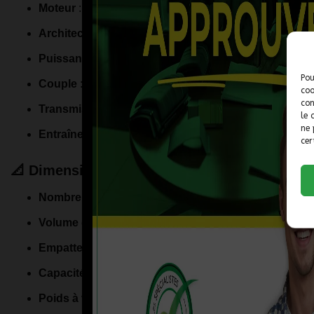
Moteur
: V6 de
3,5 litres
(Série LX9 3500)
Architecture
: Soupapes en tête (OHV), 12 soupapes
Puissance
:
200 chevaux
à 5 200 tr/min
Pou
Couple
: 220 lb-pi à 4 400 tr/min
coo
con
Transmission
: Automatique à
4 rapports
(Hydra-Mati
le 
ne 
Entraînement
: Traction avant (FWD)
cer
📐 Dimensions et capacités
Nombre de places
:
5 passagers
Volume du coffre
:
413 litres
(14,6 pieds cubes)
Empattement
: 2 718 mm (107 pouces)
Capacité du réservoir de carburant
:
53 litres
(14,1 ga
Poids à vide
: Environ 1 410 kg (3 108 lbs)