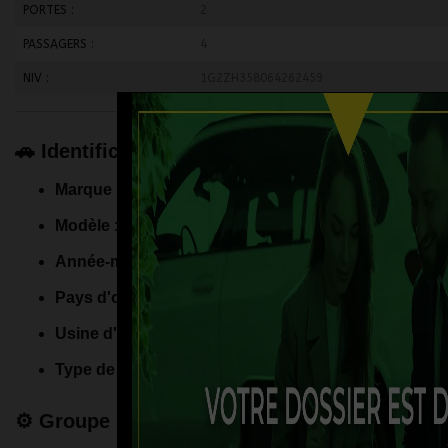
PORTES :
2
PASSAGERS :
4
NIV :
1G2ZH358064262459
🚗 Identification et fabrication
Marque
: Pontiac
Modèle
: Grand Am (version SE ou GT selon les options
Année-modèle
: 2006
Pays d'origine
: États-Unis
Usine d'assemblage
: Lansing, Michigan
Type de carrosserie
: Berline à 4 portes
⚙️ Groupe motopropulseur et performance