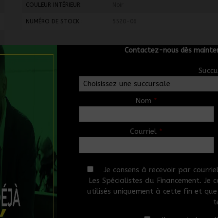
COULEUR INTÉRIEUR:
Noir
NUMÉRO DE STOCK :
5520-06
Contactez-nous dès mainten
Succu
Nom
*
 de carrosserie)
Courriel
*
Je consens à recevoir par courri
Les Spécialistes du Financement. Je
utilisés uniquement à cette fin et qu
t