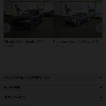
Mitsubishi Outlander 2010
Mercedes-Benz C-Class 2011
Ni
1 966
$
1 966
$
2 
SUCCURSALES DE LA RIVE-SUD
INVENTAIRE
LIENS RAPIDES