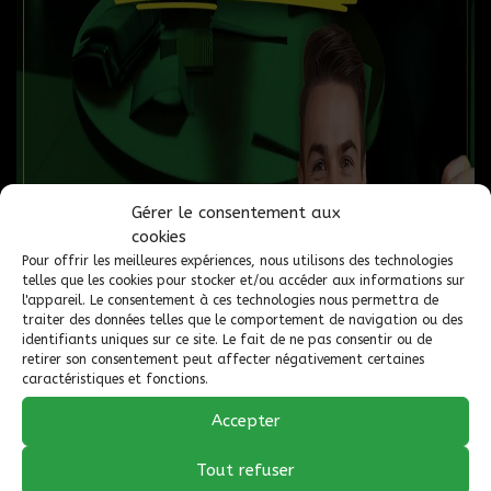
PASSAGERS :
1
NUMÉRO DE STOCK :
22-296
NIV :
LLPVGBAKXL1A60020
AUTOBONJOUR.COM. Vous cherchez une vraie solution pour
améliorer votre situation de crédit ? Nous vous aiderons grâce
Gérer le consentement aux
aux meilleurs programmes de financement disponibles sur le
cookies
marché s'adaptant à votre situation. FINANCEMENT APPROUVÉ
Pour offrir les meilleures expériences, nous utilisons des technologies
À 100%* OU NOUS VOUS REMETTONS 500$ COMPTANT ! Nous
telles que les cookies pour stocker et/ou accéder aux informations sur
offrons un vaste choix de véhicules CERTIFIÉS avec des
l'appareil. Le consentement à ces technologies nous permettra de
GARANTIES pouvant aller jusqu'à 48 mois. 2e 3e 4e chance au
traiter des données telles que le comportement de navigation ou des
credit. Aucune crédit refuser. Tous nos financements sont
identifiants uniques sur ce site. Le fait de ne pas consentir ou de
enregistrés chez les 2 plus grands bureaux de crédit au Canada.
retirer son consentement peut affecter négativement certaines
caractéristiques et fonctions.
VOTRE DOSSIER NE PEUT QUE S'AMÉLIORER ! Complétez une
demande de financement sécurisée 24/7 en toute confiance et
Accepter
Un de nos spécialistes vous contactera dans la prochaine heure
ouvrable. Ce n'est pas le véhicule que vous cherchez ? Laissez-
Tout refuser
nous travailler pour vous. Nous avons accès à plus de 5000