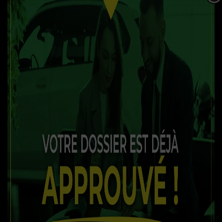
OBTENEZ LE RAPPORT
SPÉCIFICATIONS
ANNÉE :
2020
ODOMÈTRE:
114 km
TRANSMISSION :
Automatique
MOTRICITÉ :
Propulsion
MOTEUR :
50
MOTEUR (L) :
CC
CARBURANT :
Essence
COULEUR EXTÉRIEUR :
Rouge