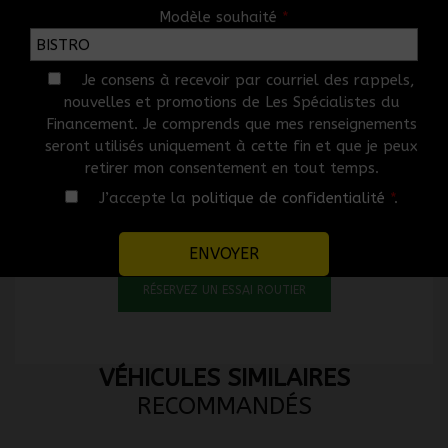
Modèle souhaité
*
OPTIONS
Je consens à recevoir par courriel des rappels,
GARANTIE
nouvelles et promotions de Les Spécialistes du
Financement. Je comprends que mes renseignements
seront utilisés uniquement à cette fin et que je peux
Ce véhicule vous intéresse? N’en
retirer mon consentement en tout temps.
restez pas là!
J’accepte la
politique de confidentialité
*
.
Laissez-vous tenter en planifiant un essai routier.
RÉSERVEZ UN ESSAI ROUTIER
VÉHICULES SIMILAIRES
RECOMMANDÉS