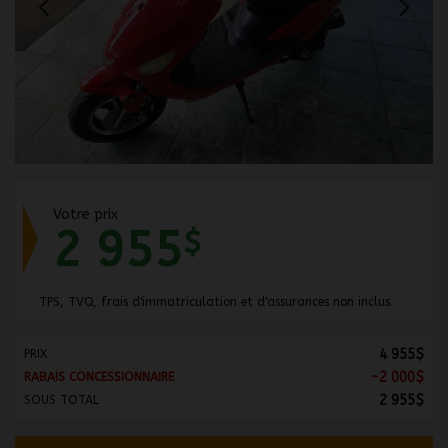
Votre prix
2 955
$
TPS, TVQ, frais d'immatriculation et d'assurances non inclus.
4 955
$
PRIX
-
2 000
$
RABAIS CONCESSIONNAIRE
2 955
$
SOUS TOTAL