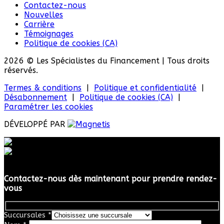
Contactez-nous
Nouvelles
Carrière
Témoignages
Politique de cookies (CA)
2026 © Les Spécialistes du Financement
| Tous droits
réservés.
Termes & conditions
|
Politique et confidentialité
|
Désabonnement
|
Politique de cookies (CA)
|
Paramétrer les cookies
DÉVELOPPÉ PAR
Contactez-nous dès maintenant pour prendre rendez-
vous
Succursales
*